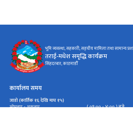
भूमि व्यवस्था, सहकारी, सङ्‍घीय मामिला तथा सामान्य प्रश
तराई-मधेश समृद्धि कार्यक्रम
सिंहदरबार, काठमाडौँ
कार्यालय समय
जाडो (कार्तिक १६ देखि माघ १५)
( ०९:०० - ४:०० ) बजे
सोमबार - शुक्रबार
गर्मी (माघ १६ देखि कार्तिक १५)
( ०९:०० - ५:०० ) बजे
सोमबार - शुक्रबार