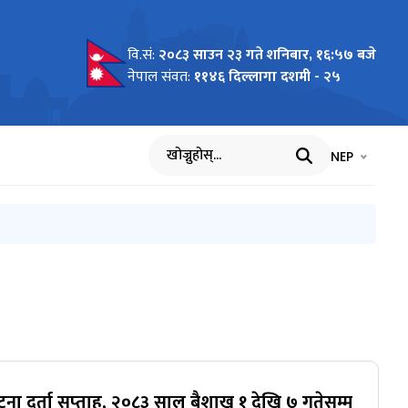
वि.सं:
२०८३ साउन २३ गते शनिबार, १६:५७ बजे
नेपाल संवत:
११४६ दिल्लागा दशमी - २५
भाषा चयन गर्नुह
भाषा प
NEP
खोज्नुहोस्
टना दर्ता सप्‍ताह, २०८३ साल बैशाख १ देखि ७ गतेसम्म