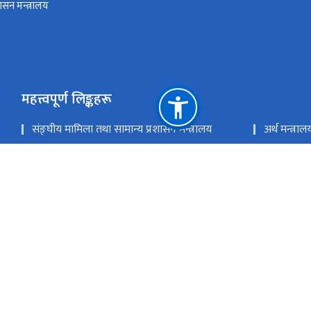
ासन मन्त्रालय
महत्त्वपूर्ण लिङ्कहरू
संङ्‍घीय मामिला तथा सामान्य प्रशासन मन्त्रालय
अर्थ मन्त्राल
राष्ट्रिय योजना आयोग
प्रधानमन्त्र
गृह मन्त्रालय
शहरी विकास
राष्ट्रिय प्राकृतिक स्रोत तथा वित्त आयोग
सिंहदरबार, काठमाडौँ
mofaga.tmp