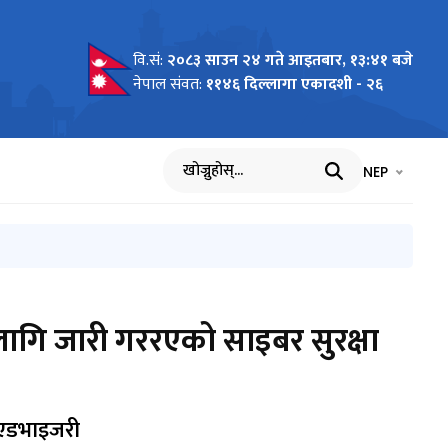
वि.सं:
२०८३ साउन २४ गते आइतबार, १३:४१ बजे
नेपाल संवत:
११४६ दिल्लागा एकादशी - २६
भाषा चयन गर्नुह
भाषा प
NEP
खोज्नुहोस्
ा लागि जारी गररएको साइबर सुरक्षा
ा एडभाइजरी