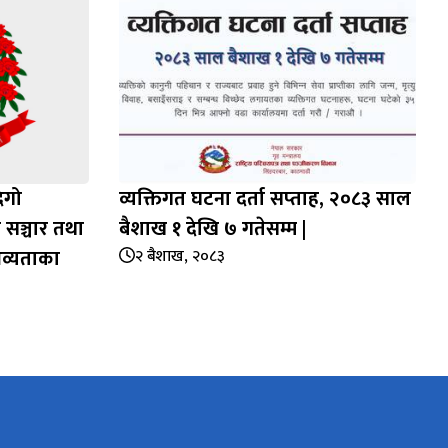
िगो
व्यक्तिगत घटना दर्ता सप्‍ताह, २०८३ साल
 सञ्चार तथा
बैशाख १ देखि ७ गतेसम्म |
भव्यताका
२ बैशाख, २०८३