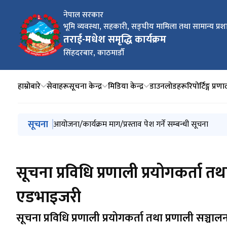
नेपाल सरकार
भूमि व्यवस्था, सहकारी, सङ्‍घीय मामिला तथा सामान्य प्रश
तराई-मधेश समृद्धि कार्यक्रम
सिंहदरबार, काठमाडौँ
हाम्रोबारे
सेवाहरू
सूचना केन्द्र
मिडिया केन्द्र
डाउनलोडहरू
रिपोर्टिङ्ग प्रण
मुख्य नेभिगेसनमा जानुहोस्
सूचना
तराई-मधेश समृद्धि कार्यक्रम सञ्‍चालन कार्यविधि, २०८२
आयोजना/कार्यक्रम माग/प्रस्ताव पेश गर्ने सम्बन्धी सूचना
प्रगति प्रतिवेदन सम्बन्धमा।
अभिमुखिकरण/समीक्षा कार्यक्रम सम्बन्धमा
तराई-मधेश समृद्धि कार्यक्रम निर्देशिका, २०८१ (पहिलाो संशो
सूचना प्रविधि प्रणाली प्रयोगकर्ता 
एडभाइजरी
सूचना प्रविधि प्रणाली प्रयोगकर्ता तथा प्रणाली सञ्