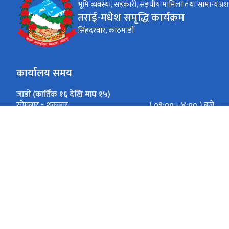
भूमि व्यवस्था, सहकारी, सङ्‍घीय मामिला तथा सामान्य प्रश
तराई-मधेश समृद्धि कार्यक्रम
सिंहदरबार, काठमाडौँ
कार्यालय समय
जाडो (कार्तिक १६ देखि माघ १५)
( ०९:०० - ४:०० ) बजे
सोमबार - शुक्रबार
गर्मी (माघ १६ देखि कार्तिक १५)
( ०९:०० - ५:०० ) बजे
सोमबार - शुक्रबार